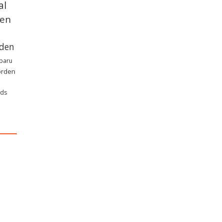
al
den
den
rbaru
orden
nds