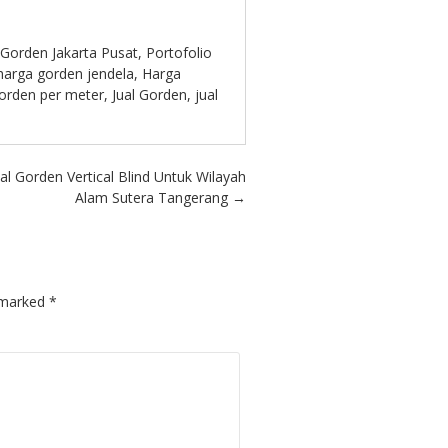
Gorden Jakarta Pusat
,
Portofolio
harga gorden jendela
,
Harga
orden per meter
,
Jual Gorden
,
jual
ual Gorden Vertical Blind Untuk Wilayah
Alam Sutera Tangerang
→
e marked
*