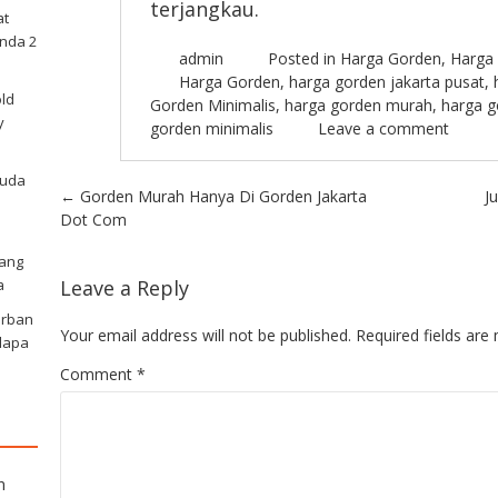
terjangkau.
at
nda 2
admin
Posted in
Harga Gorden
,
Harga 
Harga Gorden
,
harga gorden jakarta pusat
,
old
Gorden Minimalis
,
harga gorden murah
,
harga g
y
gorden minimalis
Leave a comment
Muda
Post navigation
←
Gorden Murah Hanya Di Gorden Jakarta
J
Dot Com
nang
a
Leave a Reply
Urban
Your email address will not be published.
Required fields ar
lapa
Comment
*
n