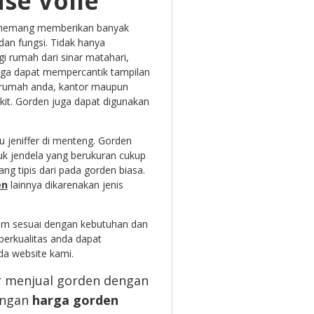
ase Voile
memang memberikan banyak
an fungsi. Tidak hanya
i rumah dari sinar matahari,
ga dapat mempercantik tampilan
 rumah anda, kantor maupun
kit. Gorden juga dapat digunakan
u jeniffer di menteng. Gorden
tuk jendela yang berukuran cukup
ang tipis dari pada gorden biasa.
en
lainnya dikarenakan jenis
om sesuai dengan kebutuhan dan
berkualitas anda dapat
da website kami.
or menjual gorden dengan
engan
harga gorden