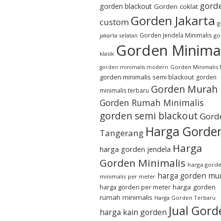
gord
gorden blackout
Gorden coklat
Gorden Jakarta
custom
g
Gorden Jendela Minimalis
jakarta selatan
go
Gorden Minimal
klasik
Gorden Minimalis
gorden minimalis modern
gorden minimalis semi blackout
gorden
Gorden Murah
minimalis terbaru
Gorden Rumah Minimalis
gorden semi blackout
Gord
Harga Gorde
Tangerang
Harga
harga gorden jendela
Gorden Minimalis
harga gord
harga gorden mu
minimalis per meter
harga gorden per meter
harga gorden
rumah minimalis
Harga Gorden Terbaru
Jual Gord
harga kain gorden