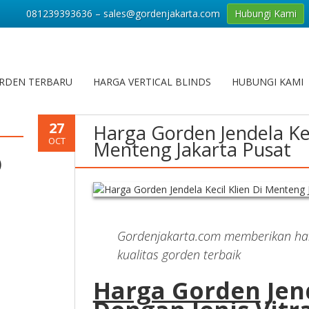
081239393636 – sales@gordenjakarta.com
Hubungi Kami
RDEN TERBARU
HARGA VERTICAL BLINDS
HUBUNGI KAMI
27
Harga Gorden Jendela Keci
OCT
Menteng Jakarta Pusat
)
Gordenjakarta.com memberikan ha
kualitas gorden terbaik
Harga Gorden
Jen