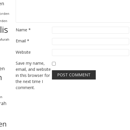
en
orden
rden
is
Name
*
 Murah
Email
*
Website
Save my name,
en
email, and website
in this browser for
n
the next time I
comment.
en
rah
en