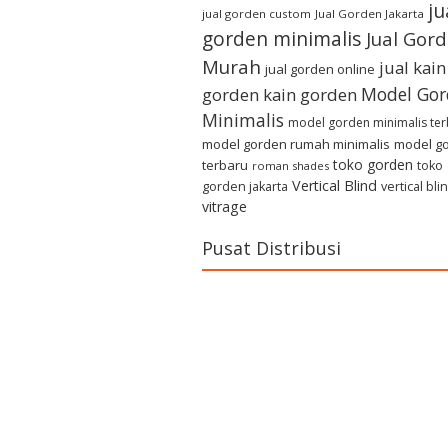
ju
jual gorden custom
Jual Gorden Jakarta
gorden minimalis
Jual Gor
Murah
jual kain
jual gorden online
Model Gor
gorden
kain gorden
Minimalis
model gorden minimalis te
model gorden rumah minimalis
model g
toko gorden
terbaru
toko
roman shades
Vertical Blind
gorden jakarta
vertical bli
vitrage
Pusat Distribusi