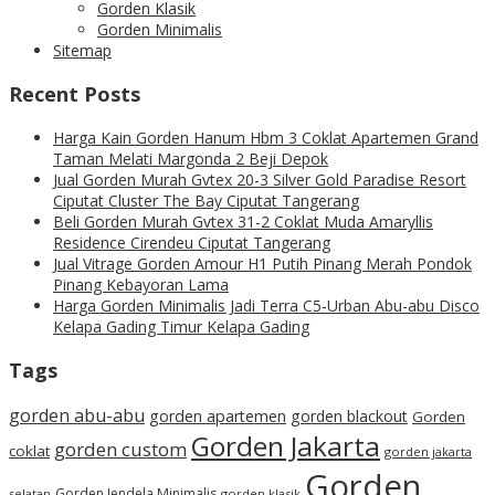
Gorden Klasik
Gorden Minimalis
Sitemap
Recent Posts
Harga Kain Gorden Hanum Hbm 3 Coklat Apartemen Grand
Taman Melati Margonda 2 Beji Depok
Jual Gorden Murah Gvtex 20-3 Silver Gold Paradise Resort
Ciputat Cluster The Bay Ciputat Tangerang
Beli Gorden Murah Gvtex 31-2 Coklat Muda Amaryllis
Residence Cirendeu Ciputat Tangerang
Jual Vitrage Gorden Amour H1 Putih Pinang Merah Pondok
Pinang Kebayoran Lama
Harga Gorden Minimalis Jadi Terra C5-Urban Abu-abu Disco
Kelapa Gading Timur Kelapa Gading
Tags
gorden abu-abu
gorden apartemen
gorden blackout
Gorden
Gorden Jakarta
gorden custom
coklat
gorden jakarta
Gorden
Gorden Jendela Minimalis
selatan
gorden klasik