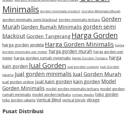
Minimalis
Gorden Minimalis Murah
gorden minimalis modern
Gorden
gorden minimalis semi blackout
gorden minimalis terbaru
Murah
gorden semi
Gorden Rumah Minimalis
Harga Gorden
blackout
Gorden Tangerang
Harga Gorden Minimalis
harga gorden jendela
harga
harga gorden murah
harga gorden per
gorden minimalis per meter
harga
meter
harga gorden rumah minimalis
Harga Gorden Terbaru
Jual Gorden
kain gorden
jual gorden custom
Jual Gorden
jual gorden minimalis
Jual Gorden Murah
Jakarta
Model
jual kain gorden
kain gorden
jual gorden online
Gorden Minimalis
model gorden
model gorden minimalis terbaru
toko gorden
rumah minimalis
model gorden terbaru
roman shades
Vertical Blind
vitrage
toko gorden jakarta
vertical blinds
Pusat Distribusi