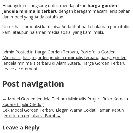
Hubungi kami langsung untuk mendapatkan
harga gorden
jendela minimalis terbaru
dengan beragam macam jenis bahan
dan model yang Anda butuhkan.
Untuk hasil produksi kami bisa Anda lihat pada halaman portofolio
kami ataupun halaman media sosial yang kami miliki.
admin
Posted in
Harga Gorden Terbaru
,
Portofolio
Gorden
Minimalis
,
harga gorden jendela minimalis terbaru
,
harga gorden
jendela minimalis terbaru di Alam Sutera
,
Harga Gorden Terbaru
Leave a comment
Post navigation
←
Model Gorden Jendela Terbaru Minimalis Project Ruko Kemala
Square Cipulir Ciledug
Cek Model Gorden Terbaru Elegan Warna Coklat Taman Kebun
Jeruk Intercon Jakarta Barat
→
Leave a Reply