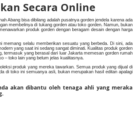
kan Secara Online
ah Abang bisa dibilang adalah pusatnya gorden jendela karena ada
dengan membelinya di tukang gorden atau toko gorden. Namun, bukan
ani menawarkan produk gorden dengan beragam desain dengan harga
ini memang selalu memberikan sesuatu yang berbeda. Di sini, ada
 modern yang saat ini sedang sangat diminati. Kualitas produk gorden
ang, termasuk yang berasal dari luar Jakarta memesan gorden rumah
– toko lain yang belum jelas kualitasnya.
oleksi produk yang mereka tawarkan. Semua produk yang dijual di
da di toko ini semuanya asli, bukan merupakan hasil editan apalagi
nda akan dibantu oleh tenaga ahli yang meraka
g
.