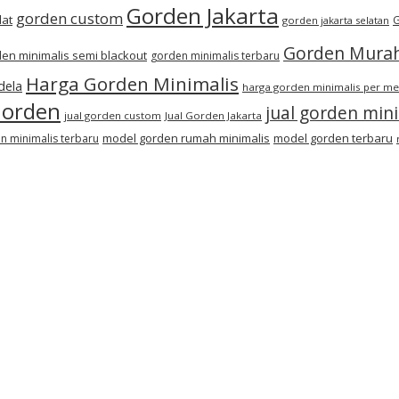
Gorden Jakarta
gorden custom
lat
G
gorden jakarta selatan
Gorden Mura
en minimalis semi blackout
gorden minimalis terbaru
Harga Gorden Minimalis
dela
harga gorden minimalis per me
Gorden
jual gorden min
jual gorden custom
Jual Gorden Jakarta
model gorden rumah minimalis
model gorden terbaru
 minimalis terbaru