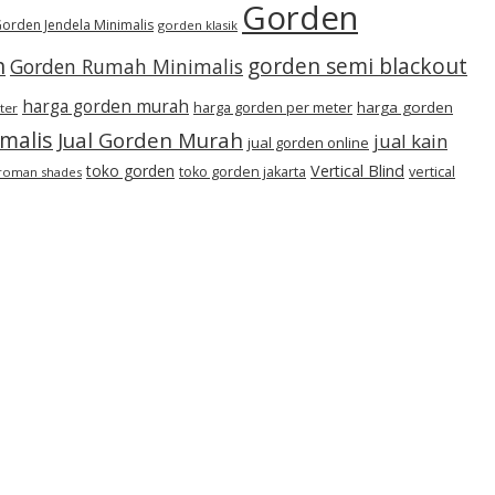
Gorden
orden Jendela Minimalis
gorden klasik
h
gorden semi blackout
Gorden Rumah Minimalis
harga gorden murah
harga gorden per meter
harga gorden
ter
imalis
Jual Gorden Murah
jual kain
jual gorden online
toko gorden
Vertical Blind
toko gorden jakarta
vertical
roman shades