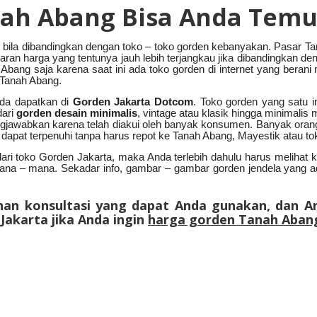
ah Abang Bisa Anda Temu
bila dibandingkan dengan toko – toko gorden kebanyakan. Pasar Tan
aran harga yang tentunya jauh lebih terjangkau jika dibandingkan 
 Abang saja karena saat ini ada toko gorden di internet yang ber
 Tanah Abang.
nda dapatkan di
Gorden Jakarta Dotcom
. Toko gorden yang satu 
ari
gorden desain minimalis
, vintage atau klasik hingga minimalis
nggungjawabkan karena telah diakui oleh banyak konsumen. Banyak or
at terpenuhi tanpa harus repot ke Tanah Abang, Mayestik atau toko 
ri toko Gorden Jakarta, maka Anda terlebih dahulu harus melihat k
e mana – mana. Sekadar info, gambar – gambar gorden jendela yang a
anan konsultasi yang dapat Anda gunakan, dan A
Jakarta jika Anda ingin
harga gorden Tanah Aban