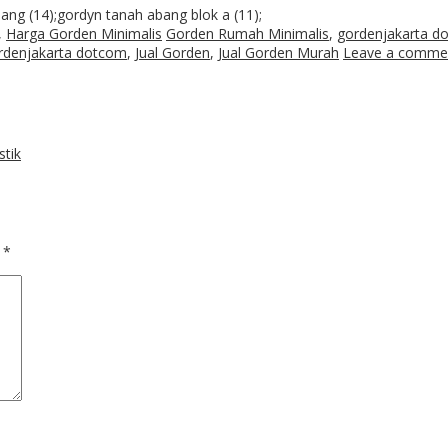
ang (14);gordyn tanah abang blok a (11);
,
Harga Gorden Minimalis
Gorden Rumah Minimalis
,
gordenjakarta d
ordenjakarta dotcom
,
Jual Gorden
,
Jual Gorden Murah
Leave a comme
stik
d
*