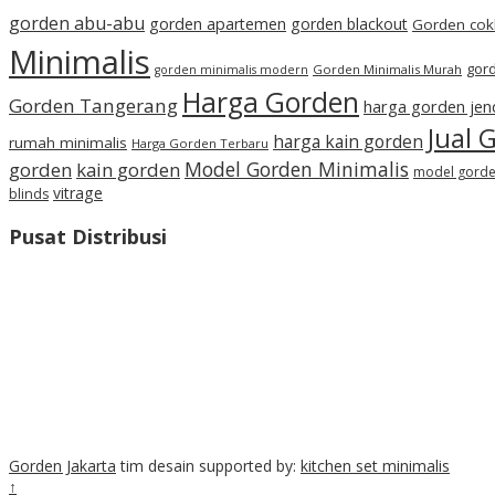
gorden abu-abu
gorden apartemen
gorden blackout
Gorden cok
Minimalis
gord
Gorden Minimalis Murah
gorden minimalis modern
Harga Gorden
Gorden Tangerang
harga gorden jen
Jual 
harga kain gorden
rumah minimalis
Harga Gorden Terbaru
Model Gorden Minimalis
gorden
kain gorden
model gorden
vitrage
blinds
Pusat Distribusi
Gorden Jakarta
tim desain supported by:
kitchen set minimalis
↑