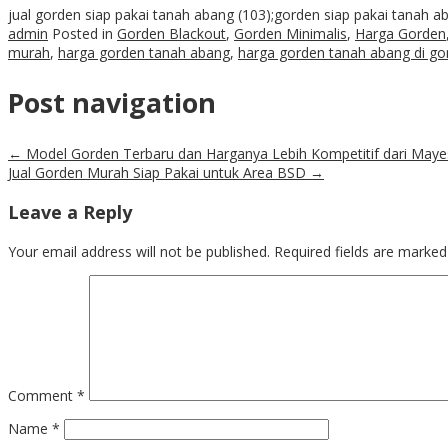
jual gorden siap pakai tanah abang (103);gorden siap pakai tanah ab
admin
Posted in
Gorden Blackout
,
Gorden Minimalis
,
Harga Gorden
murah
,
harga gorden tanah abang
,
harga gorden tanah abang di g
Post navigation
←
Model Gorden Terbaru dan Harganya Lebih Kompetitif dari Maye
Jual Gorden Murah Siap Pakai untuk Area BSD
→
Leave a Reply
Your email address will not be published.
Required fields are marke
Comment
*
Name
*