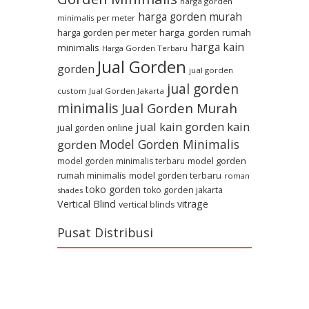
harga gorden
harga gorden murah
minimalis per meter
harga gorden per meter
harga gorden rumah
harga kain
minimalis
Harga Gorden Terbaru
Jual Gorden
gorden
jual gorden
jual gorden
custom
Jual Gorden Jakarta
minimalis
Jual Gorden Murah
jual kain gorden
kain
jual gorden online
Model Gorden Minimalis
gorden
model gorden
model gorden minimalis terbaru
rumah minimalis
model gorden terbaru
roman
toko gorden
toko gorden jakarta
shades
Vertical Blind
vitrage
vertical blinds
Pusat Distribusi