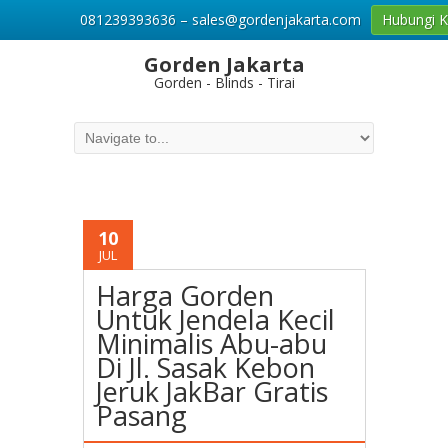
081239393636 – sales@gordenjakarta.com
Hubungi 
Gorden Jakarta
Gorden - Blinds - Tirai
10
JUL
Harga Gorden
Untuk Jendela Kecil
Minimalis Abu-abu
Di Jl. Sasak Kebon
Jeruk JakBar Gratis
Pasang