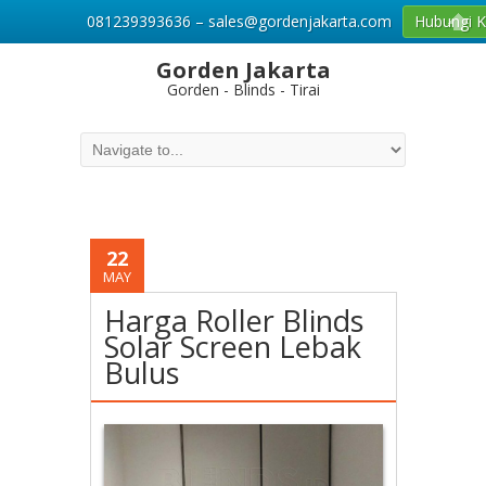
081239393636 – sales@gordenjakarta.com
Hubungi 
Gorden Jakarta
Gorden - Blinds - Tirai
22
MAY
Harga Roller Blinds
Solar Screen Lebak
Bulus