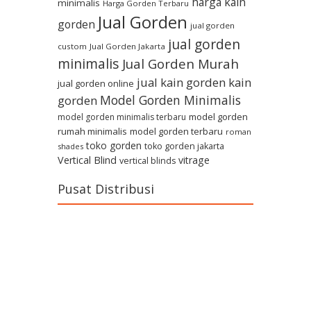
harga kain
minimalis
Harga Gorden Terbaru
Jual Gorden
gorden
jual gorden
jual gorden
custom
Jual Gorden Jakarta
minimalis
Jual Gorden Murah
jual kain gorden
kain
jual gorden online
Model Gorden Minimalis
gorden
model gorden
model gorden minimalis terbaru
rumah minimalis
model gorden terbaru
roman
toko gorden
toko gorden jakarta
shades
Vertical Blind
vitrage
vertical blinds
Pusat Distribusi