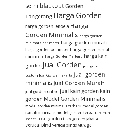
semi blackout
Gorden
Harga Gorden
Tangerang
Harga
harga gorden jendela
Gorden Minimalis
harga gorden
harga gorden murah
minimalis per meter
harga gorden per meter
harga gorden rumah
harga kain
minimalis
Harga Gorden Terbaru
Jual Gorden
gorden
jual gorden
jual gorden
custom
Jual Gorden Jakarta
minimalis
Jual Gorden Murah
jual kain gorden
kain
jual gorden online
Model Gorden Minimalis
gorden
model gorden
model gorden minimalis terbaru
rumah minimalis
model gorden terbaru
roman
toko gorden
toko gorden jakarta
shades
Vertical Blind
vitrage
vertical blinds