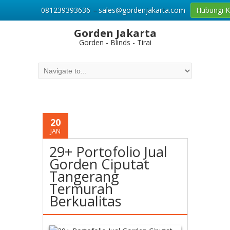
081239393636 – sales@gordenjakarta.com
Hubungi 
Gorden Jakarta
Gorden - Blinds - Tirai
20
JAN
29+ Portofolio Jual
Gorden Ciputat
Tangerang
Termurah
Berkualitas