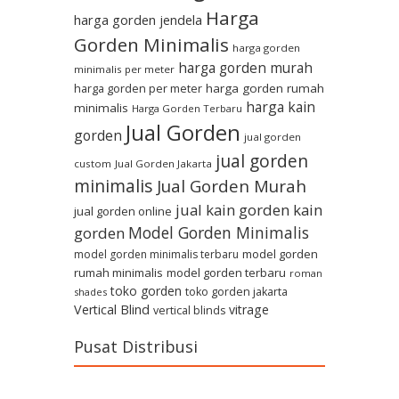
Harga
harga gorden jendela
Gorden Minimalis
harga gorden
harga gorden murah
minimalis per meter
harga gorden per meter
harga gorden rumah
harga kain
minimalis
Harga Gorden Terbaru
Jual Gorden
gorden
jual gorden
jual gorden
custom
Jual Gorden Jakarta
minimalis
Jual Gorden Murah
jual kain gorden
kain
jual gorden online
Model Gorden Minimalis
gorden
model gorden
model gorden minimalis terbaru
rumah minimalis
model gorden terbaru
roman
toko gorden
toko gorden jakarta
shades
Vertical Blind
vitrage
vertical blinds
Pusat Distribusi