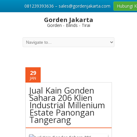
081239393636 – sales@gordenjakarta.com
Hubungi 
Gorden Jakarta
Gorden - Blinds - Tirai
29
JAN
Jual Kain Gonden
Sahara 206 Klien
Industrial Millenium
Estate Panongan
Tangerang