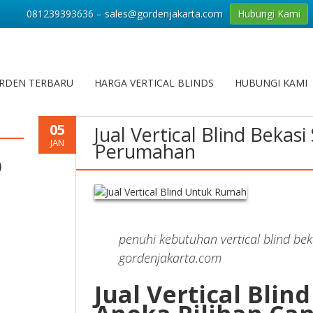
081239393636 – sales@gordenjakarta.com
Hubungi Kami
RDEN TERBARU
HARGA VERTICAL BLINDS
HUBUNGI KAMI
05
Jual Vertical Blind Bekasi
JAN
Perumahan
)
penuhi kebutuhan vertical blind bek
gordenjakarta.com
Jual Vertical Blin