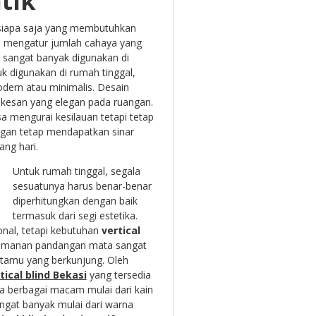
tik
 siapa saja yang membutuhkan
lam mengatur jumlah cahaya yang
 sangat banyak digunakan di
uk digunakan di rumah tinggal,
ern atau minimalis. Desain
n kesan yang elegan pada ruangan.
 mengurai kesilauan tetapi tetap
ngan tetap mendapatkan sinar
ng hari.
Untuk rumah tinggal, segala
sesuatunya harus benar-benar
diperhitungkan dengan baik
termasuk dari segi estetika.
nal, tetapi kebutuhan
vertical
yamanan pandangan mata sangat
 tamu yang berkunjung. Oleh
rtical blind Bekasi
yang tersedia
a berbagai macam mulai dari kain
angat banyak mulai dari warna