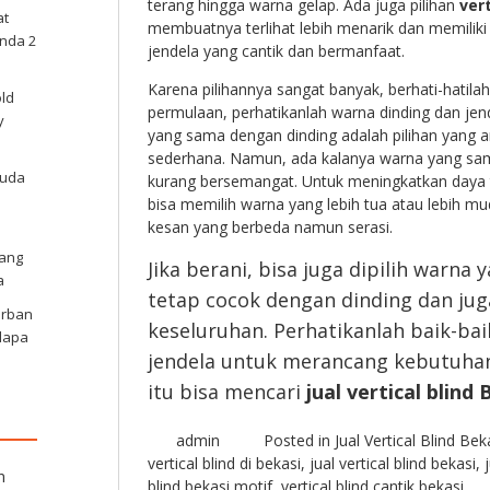
terang hingga warna gelap. Ada juga pilihan
ver
at
membuatnya terlihat lebih menarik dan memiliki 
nda 2
jendela yang cantik dan bermanfaat.
Karena pilihannya sangat banyak, berhati-hatila
old
permulaan, perhatikanlah warna dinding dan jend
y
yang sama dengan dinding adalah pilihan yang
sederhana. Namun, ada kalanya warna yang sa
Muda
kurang bersemangat. Untuk meningkatkan daya 
bisa memilih warna yang lebih tua atau lebih mu
kesan yang berbeda namun serasi.
nang
Jika berani, bisa juga dipilih warna
a
tetap cocok dengan dinding dan jug
Urban
keseluruhan. Perhatikanlah baik-bai
lapa
jendela untuk merancang kebutuhan v
itu bisa mencari
jual vertical blind 
admin
Posted in
Jual Vertical Blind Bek
vertical blind di bekasi
,
jual vertical blind bekasi
,
n
blind bekasi motif
,
vertical blind cantik bekasi