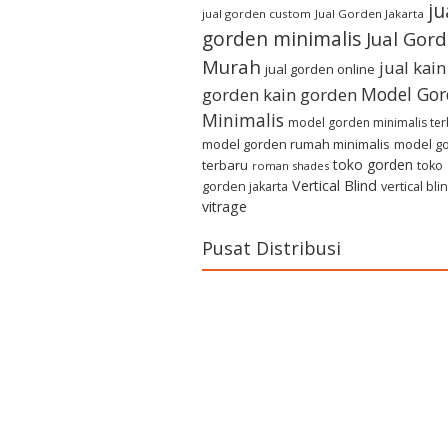
ju
jual gorden custom
Jual Gorden Jakarta
gorden minimalis
Jual Gor
Murah
jual kain
jual gorden online
Model Gor
gorden
kain gorden
Minimalis
model gorden minimalis te
model gorden rumah minimalis
model g
toko gorden
terbaru
toko
roman shades
Vertical Blind
gorden jakarta
vertical bli
vitrage
Pusat Distribusi