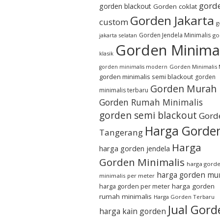
gord
gorden blackout
Gorden coklat
Gorden Jakarta
custom
g
Gorden Jendela Minimalis
jakarta selatan
go
Gorden Minimal
klasik
Gorden Minimalis
gorden minimalis modern
gorden minimalis semi blackout
gorden
Gorden Murah
minimalis terbaru
Gorden Rumah Minimalis
gorden semi blackout
Gord
Harga Gorde
Tangerang
Harga
harga gorden jendela
Gorden Minimalis
harga gord
harga gorden mu
minimalis per meter
harga gorden per meter
harga gorden
rumah minimalis
Harga Gorden Terbaru
Jual Gord
harga kain gorden