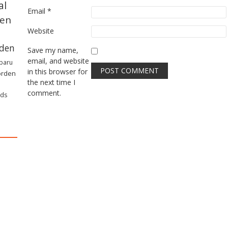
al
Email
*
den
Website
den
Save my name,
email, and website
rbaru
in this browser for
orden
the next time I
comment.
nds