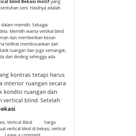
tical blind Bekasi motif
yang
sentuhan seni. Hasilnya adalah
h dalam memilih. Sebagai
ela. Memilih warna vertikal blind
 aman dan memberikan kesan
ma terlihat membosankan dan
tarik ruangan dan juga semangat,
da dari dinding sehingga ada
 yang kontras tetapi harus
a interior ruangan secara
k kondisi ruangan dan
ertical blind. Setelah
Bekasi
.
asi
,
Vertical Blind
harga
jual vertical blind di bekasi
,
vertical
Leave a comment