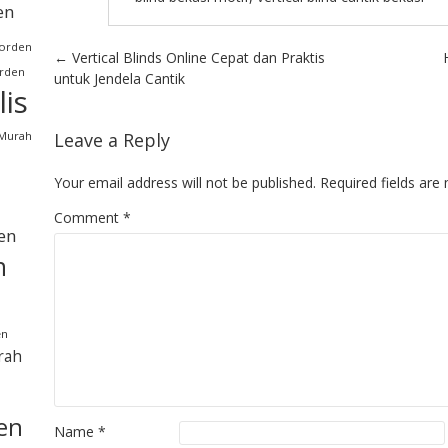
en
orden
Post navigation
←
Vertical Blinds Online Cepat dan Praktis
rden
untuk Jendela Cantik
is
 Murah
Leave a Reply
Your email address will not be published.
Required fields ar
Comment
*
en
n
en
rah
en
Name
*