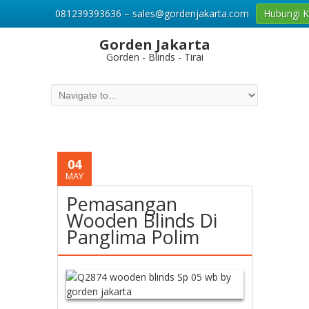
081239393636 – sales@gordenjakarta.com
Hubungi 
Gorden Jakarta
Gorden - Blinds - Tirai
04
MAY
Pemasangan
Wooden Blinds Di
Panglima Polim