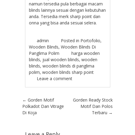
namun tersedia pula berbagai macam
blinds lainnya sesuai dengan kebutuhan
anda. Tersedia merk sharp point dan
onna yang bisa anda sesuai selera.
admin
Posted in
Portofolio
,
Wooden Blinds
,
Wooden Blinds Di
Panglima Polim
harga wooden
blinds
,
jual wooden blinds
,
wooden
blinds
,
wooden blinds di panglima
polim
,
wooden blinds sharp point
Leave a comment
Post navigation
←
Gorden Motif
Gorden Ready Stock
Polkadot Dan Vitrage
Motif Dan Polos
Di Koja
Terbaru
→
Leave a Reply