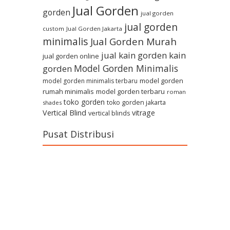
Jual Gorden
gorden
jual gorden
jual gorden
custom
Jual Gorden Jakarta
minimalis
Jual Gorden Murah
jual kain gorden
kain
jual gorden online
Model Gorden Minimalis
gorden
model gorden
model gorden minimalis terbaru
rumah minimalis
model gorden terbaru
roman
toko gorden
toko gorden jakarta
shades
Vertical Blind
vitrage
vertical blinds
Pusat Distribusi