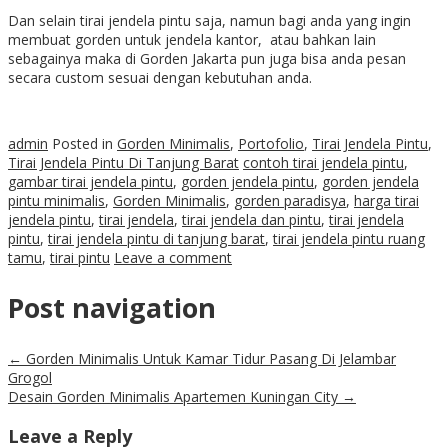
Dan selain tirai jendela pintu saja, namun bagi anda yang ingin
membuat gorden untuk jendela kantor, atau bahkan lain
sebagainya maka di Gorden Jakarta pun juga bisa anda pesan
secara custom sesuai dengan kebutuhan anda.
admin
Posted in
Gorden Minimalis
,
Portofolio
,
Tirai Jendela Pintu
,
Tirai Jendela Pintu Di Tanjung Barat
contoh tirai jendela pintu
,
gambar tirai jendela pintu
,
gorden jendela pintu
,
gorden jendela
pintu minimalis
,
Gorden Minimalis
,
gorden paradisya
,
harga tirai
jendela pintu
,
tirai jendela
,
tirai jendela dan pintu
,
tirai jendela
pintu
,
tirai jendela pintu di tanjung barat
,
tirai jendela pintu ruang
tamu
,
tirai pintu
Leave a comment
Post navigation
←
Gorden Minimalis Untuk Kamar Tidur Pasang Di Jelambar
Grogol
Desain Gorden Minimalis Apartemen Kuningan City
→
Leave a Reply