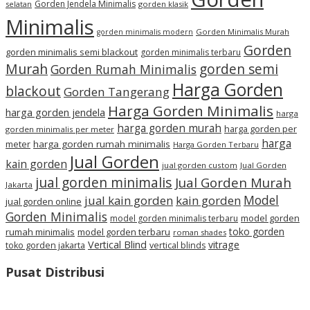
Gorden Jendela Minimalis
selatan
gorden klasik
Minimalis
Gorden Minimalis Murah
gorden minimalis modern
Gorden
gorden minimalis semi blackout
gorden minimalis terbaru
Murah
gorden semi
Gorden Rumah Minimalis
Harga Gorden
blackout
Gorden Tangerang
Harga Gorden Minimalis
harga gorden jendela
harga
harga gorden murah
harga gorden per
gorden minimalis per meter
harga
meter
harga gorden rumah minimalis
Harga Gorden Terbaru
Jual Gorden
kain gorden
jual gorden custom
Jual Gorden
jual gorden minimalis
Jual Gorden Murah
Jakarta
Model
jual kain gorden
kain gorden
jual gorden online
Gorden Minimalis
model gorden
model gorden minimalis terbaru
toko gorden
rumah minimalis
model gorden terbaru
roman shades
Vertical Blind
vitrage
toko gorden jakarta
vertical blinds
Pusat Distribusi