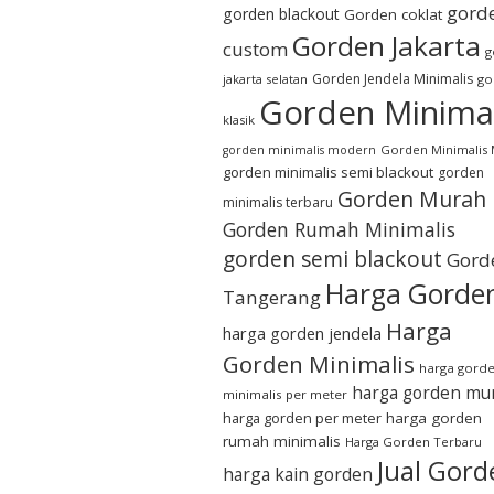
gord
gorden blackout
Gorden coklat
Gorden Jakarta
custom
g
Gorden Jendela Minimalis
jakarta selatan
go
Gorden Minimal
klasik
Gorden Minimalis
gorden minimalis modern
gorden minimalis semi blackout
gorden
Gorden Murah
minimalis terbaru
Gorden Rumah Minimalis
gorden semi blackout
Gord
Harga Gorde
Tangerang
Harga
harga gorden jendela
Gorden Minimalis
harga gord
harga gorden mu
minimalis per meter
harga gorden per meter
harga gorden
rumah minimalis
Harga Gorden Terbaru
Jual Gord
harga kain gorden