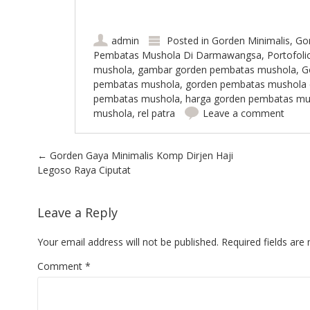
admin
Posted in
Gorden Minimalis
,
Go
Pembatas Mushola Di Darmawangsa
,
Portofoli
mushola
,
gambar gorden pembatas mushola
,
G
pembatas mushola
,
gorden pembatas mushola
pembatas mushola
,
harga gorden pembatas mu
mushola
,
rel patra
Leave a comment
Post navigation
←
Gorden Gaya Minimalis Komp Dirjen Haji
Legoso Raya Ciputat
Leave a Reply
Your email address will not be published.
Required fields ar
Comment
*