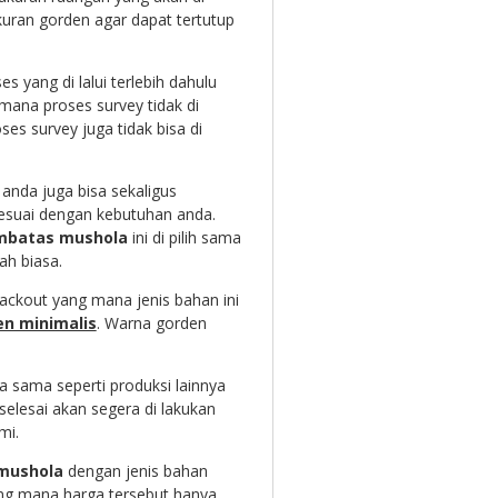
uran gorden agar dapat tertutup
s yang di lalui terlebih dahulu
mana proses survey tidak di
es survey juga tidak bisa di
anda juga bisa sekaligus
esuai dengan kebutuhan anda.
mbatas mushola
ini di pilih sama
h biasa.
lackout yang mana jenis bahan ini
en minimalis
. Warna gorden
a sama seperti produksi lainnya
selesai akan segera di lakukan
mi.
mushola
dengan jenis bahan
yang mana harga tersebut hanya