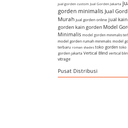
ju
jual gorden custom
Jual Gorden Jakarta
gorden minimalis
Jual Gor
Murah
jual kain
jual gorden online
Model Gor
gorden
kain gorden
Minimalis
model gorden minimalis te
model gorden rumah minimalis
model g
toko gorden
terbaru
toko
roman shades
Vertical Blind
gorden jakarta
vertical bli
vitrage
Pusat Distribusi