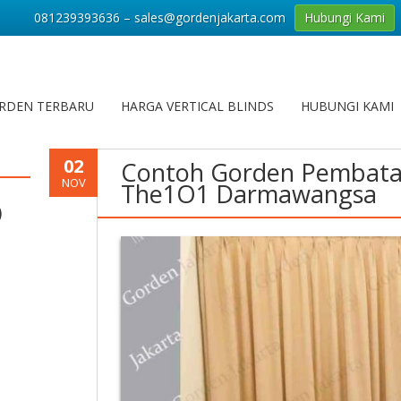
081239393636 – sales@gordenjakarta.com
Hubungi Kami
RDEN TERBARU
HARGA VERTICAL BLINDS
HUBUNGI KAMI
02
Contoh Gorden Pembata
NOV
The1O1 Darmawangsa
)