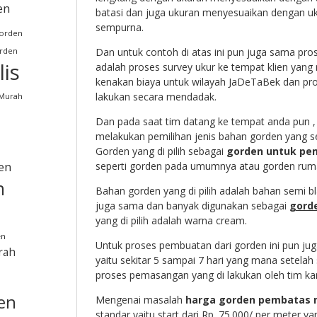
en
batasi dan juga ukuran menyesuaikan dengan uk
sempurna.
orden
rden
Dan untuk contoh di atas ini pun juga sama prose
is
adalah proses survey ukur ke tempat klien yang 
kenakan biaya untuk wilayah JaDeTaBek dan pros
lakukan secara mendadak.
 Murah
Dan pada saat tim datang ke tempat anda pun , 
melakukan pemilihan jenis bahan gorden yang s
Gorden yang di pilih sebagai
gorden untuk pe
en
seperti gorden pada umumnya atau gorden ruma
n
Bahan gorden yang di pilih adalah bahan semi b
juga sama dan banyak digunakan sebagai
gord
yang di pilih adalah warna cream.
en
Untuk proses pembuatan dari gorden ini pun jug
rah
yaitu sekitar 5 sampai 7 hari yang mana setelah 
proses pemasangan yang di lakukan oleh tim ka
en
Mengenai masalah
harga gorden pembatas 
standar yaitu start dari Rp. 75.000/ per meter 