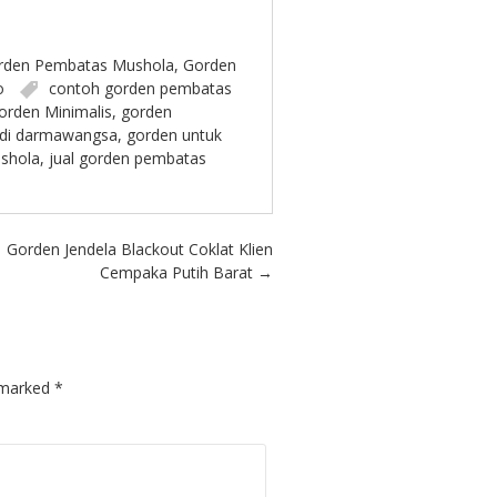
rden Pembatas Mushola
,
Gorden
o
contoh gorden pembatas
orden Minimalis
,
gorden
 di darmawangsa
,
gorden untuk
shola
,
jual gorden pembatas
Gorden Jendela Blackout Coklat Klien
Cempaka Putih Barat
→
e marked
*