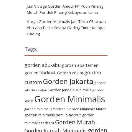
Jual Vitrage Gorden Amour H1 Putih Pinang
Merah Pondok Pinang Kebayoran Lama
Harga Gorden Minimalis Jadi Terra C5-Urban
Abu-abu Disco Kelapa Gading Timur Kelapa
Gading
Tags
gorden abu-abu
gorden apartemen
gorden
gorden blackout
Gorden coklat
Gorden Jakarta
custom
gorden
Gorden Jendela Minimalis
jakarta selatan
gorden
Gorden Minimalis
klasik
Gorden Minimalis Murah
gorden minimalis modern
gorden minimalis semi blackout
gorden
Gorden Murah
minimalis terbaru
gorden
Gorden Rumah Minimalis