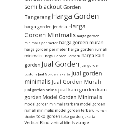
semi blackout
Gorden
Harga Gorden
Tangerang
Harga
harga gorden jendela
Gorden Minimalis
harga gorden
harga gorden murah
minimalis per meter
harga gorden per meter
harga gorden rumah
harga kain
minimalis
Harga Gorden Terbaru
Jual Gorden
gorden
jual gorden
jual gorden
custom
Jual Gorden Jakarta
minimalis
Jual Gorden Murah
jual kain gorden
kain
jual gorden online
Model Gorden Minimalis
gorden
model gorden
model gorden minimalis terbaru
rumah minimalis
model gorden terbaru
roman
toko gorden
toko gorden jakarta
shades
Vertical Blind
vitrage
vertical blinds