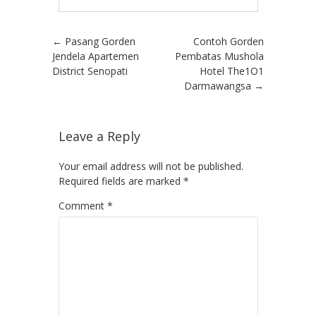
Post navigation
←
Pasang Gorden
Contoh Gorden
Jendela Apartemen
Pembatas Mushola
District Senopati
Hotel The1O1
Darmawangsa
→
Leave a Reply
Your email address will not be published.
Required fields are marked
*
Comment
*