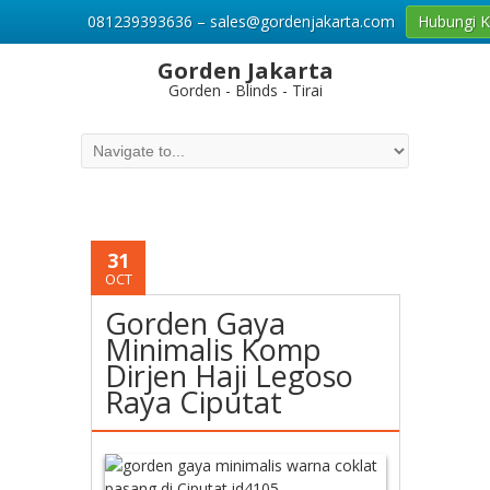
081239393636 – sales@gordenjakarta.com
Hubungi 
Gorden Jakarta
Gorden - Blinds - Tirai
31
OCT
Gorden Gaya
Minimalis Komp
Dirjen Haji Legoso
Raya Ciputat