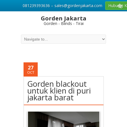
081239393636 – sales@gordenjakarta.com
Hubungi 
Gorden Jakarta
Gorden - Blinds - Tirai
27
OCT
Gorden blackout
untuk klien di puri
jakarta barat