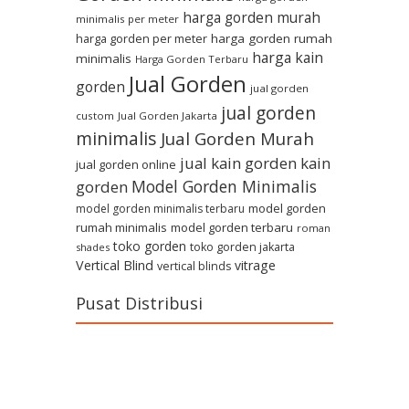
harga gorden murah
minimalis per meter
harga gorden per meter
harga gorden rumah
harga kain
minimalis
Harga Gorden Terbaru
Jual Gorden
gorden
jual gorden
jual gorden
custom
Jual Gorden Jakarta
minimalis
Jual Gorden Murah
jual kain gorden
kain
jual gorden online
Model Gorden Minimalis
gorden
model gorden
model gorden minimalis terbaru
rumah minimalis
model gorden terbaru
roman
toko gorden
toko gorden jakarta
shades
Vertical Blind
vitrage
vertical blinds
Pusat Distribusi