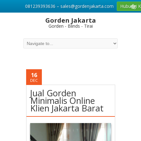
081239393636 – sales@gordenjakarta.com
Hubungi 
Gorden Jakarta
Gorden - Blinds - Tirai
16
DEC
Jual Gorden
Minimalis Online
Klien Jakarta Barat