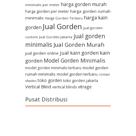
harga gorden murah
minimalis per meter
harga gorden per meter
harga gorden rumah
harga kain
minimalis
Harga Gorden Terbaru
Jual Gorden
gorden
jual gorden
jual gorden
custom
Jual Gorden Jakarta
minimalis
Jual Gorden Murah
jual kain gorden
kain
jual gorden online
Model Gorden Minimalis
gorden
model gorden
model gorden minimalis terbaru
rumah minimalis
model gorden terbaru
roman
toko gorden
toko gorden jakarta
shades
Vertical Blind
vitrage
vertical blinds
Pusat Distribusi